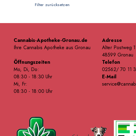
Filter zurücksetzen
WMG Pharma
YouCann
Cannabis-Apotheke-Gronau.de
Adresse
Ihre Cannabis Apotheke aus Gronau
Alter Postweg 
48599 Gronau
Öffnungszeiten
Telefon
Mo, Di, Do:
02562/ 70 11 
08
:30
- 18
:30
Uhr
E-Mail
Mi, Fr:
service@cannab
08
:30
- 18
:00
Uhr