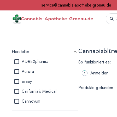
service@cannabis-apotheke-gronau.de
Cannabisblüt
Hersteller
ADREXpharma
So funktioniert es:
Aurora
Anmelden
avaay
Produkte gefunden
California’s Medical
Cannovum
Cansativa