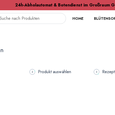
24h-Abholautomat & Botendienst im Großraum G
HOME
BLÜTENSO
en
Produkt auswählen
Rezept