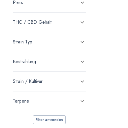
Preis
Demecan
enua Pharma
THC / CBD Gehalt
Four 20 Pharma
Heyday
Strain Typ
IMC
Medical Saints
Bestrahlung
MediCann
MGF Via Medical
Strain / Kultivar
Noc Pharma
Terpene
Remexian Pharma
Vayamed
Filter anwenden
Weeco