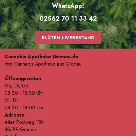
WhatsApp!
02562 70 11 33 42
BLÜTEN-LIVEBESTAND
Cannabis-Apotheke-Gronau.de
Ihre Cannabis Apotheke aus Gronau
Öffnungszeiten
Mo, Di, Do:
08
:30
- 18
:30
Uhr
Mi, Fr:
08
:30
- 18
:00
Uhr
Adresse
Alter Postweg 110
48599 Gronau