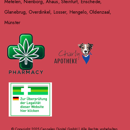
Metelen
,
Nienborg
,
Ahaus
,
Steinfurt
,
Enschede
,
Glanebrug
,
Overdinkel
,
Losser
,
Hengelo
,
Oldenzaal
,
Münster
© Copyright 2025
Cannaleo Digital GmbH
| Alle Rechte vorbehalten.